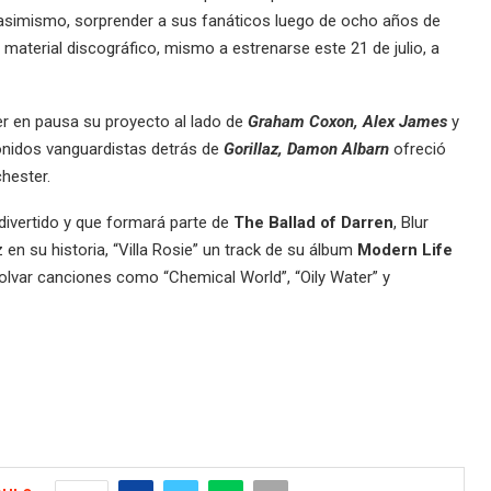
 asimismo, sorprender a sus fanáticos luego de ocho años de
aterial discográfico, mismo a estrenarse este 21 de julio, a
er en pausa su proyecto al lado de
Graham Coxon, Alex Jam
es
y
onidos vanguardistas detrás de
Gorillaz, Damon Albarn
ofreció
hester.
divertido y que formará parte de
The Ballad of Darren
, Blur
 en su historia, “Villa Rosie” un track de su álbum
Modern Life
lvar canciones como “Chemical World”, “Oily Water” y