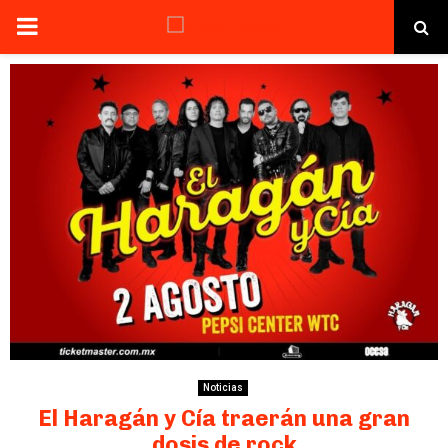
PRIMARY
MENU
Noticias
El Haragán y Cía traerán una gran
dosis de rock