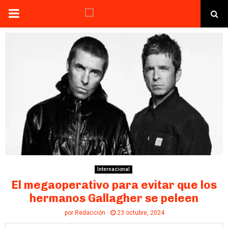
PRIMARY
MENU
Internacional
El megaoperativo para evitar que los
hermanos Gallagher se peleen
por
Redacción
23 octubre, 2024