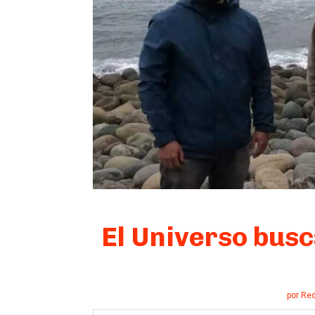
El Universo busc
por
Red