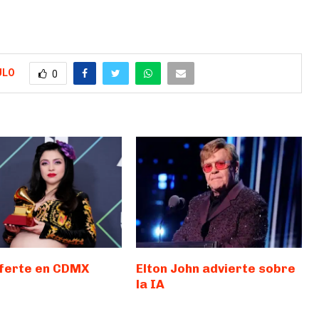
ULO
0
ferte en CDMX
Elton John advierte sobre
la IA