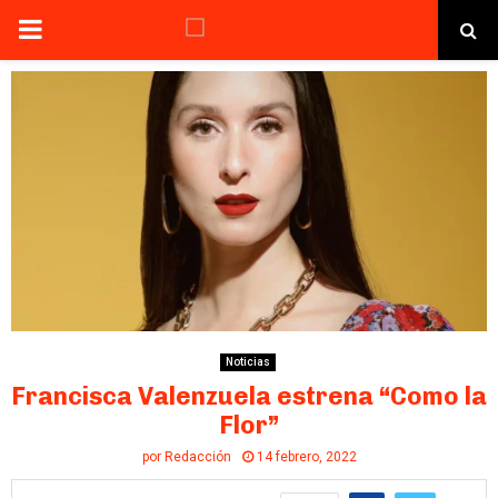
PRIMARY
MENU
Noticias
Francisca Valenzuela estrena “Como la
Flor”
por
Redacción
14 febrero, 2022