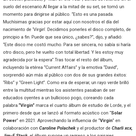
suelo del escenario.Al llegar a la mitad de su set, se tomó un
momento para dirigirse al público. “Esto es una pasada.
Muchísimas gracias por estar aquí con nosotros el día del
nacimiento de ‘Virgin’. Decidimos ponerles el disco completo, de
principio a fin. Puede que sea único, ¿sabes?”, dijo, y añadió:
“Este disco me costó mucho. Para ser sincera, no sabía si haría
otro disco, pero he vuelto con total libertad. Y les estoy muy
agradecida por la espera”.Tras tocar el resto del álbum,
incluyendo la etérea “Current Affairs” y la emotiva “David”,
sorprendió aún más al público con dos de sus grandes éxitos:
“Ribs” y “Green Light”. Como era de esperar, un rayo verde brilló
entre la multitud mientras los asistentes pasaban de ser
educados oyentes a un bullicioso pogo, coreando cada
palabra.
“Virgin”
marca el cuarto álbum de estudio de Lorde, y el
primero desde que se lanzó al formato acústico con “
Solar
Power
” en 2021. Aprovechando la influencia de “
Virgin
” en
colaboración con
Caroline Polachek
y el productor de
Charli xcx,
Jim-E Stack
, el álbum supone un regreso a los paisajes