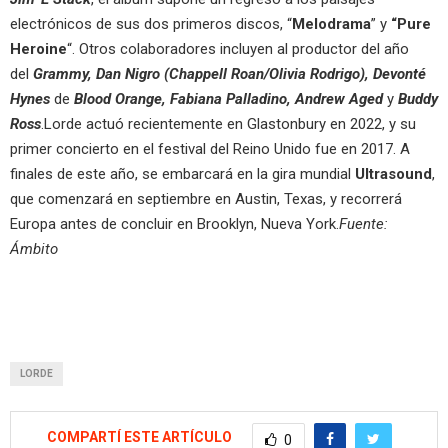
electrónicos de sus dos primeros discos, “
Melodrama
” y
“Pure
Heroine
“. Otros colaboradores incluyen al productor del año
del
Grammy, Dan Nigro (Chappell Roan/Olivia Rodrigo), Devonté
Hynes
de
Blood Orange, Fabiana Palladino, Andrew Aged
y
Buddy
Ross
.Lorde actuó recientemente en Glastonbury en 2022, y su
primer concierto en el festival del Reino Unido fue en 2017. A
finales de este año, se embarcará en la gira mundial
Ultrasound
,
que comenzará en septiembre en Austin, Texas, y recorrerá
Europa antes de concluir en Brooklyn, Nueva York.
Fuente:
Ámbito
LORDE
COMPARTÍ ESTE ARTÍCULO
0