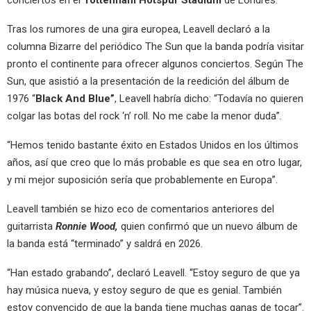
conciertos en el
Tottenham Hotspur Stadium
de Londres.
Tras los rumores de una gira europea, Leavell declaró a la
columna Bizarre del periódico The Sun que la banda podría visitar
pronto el continente para ofrecer algunos conciertos. Según The
Sun, que asistió a la presentación de la reedición del álbum de
1976 “
Black And Blue”
, Leavell habría dicho: “Todavía no quieren
colgar las botas del rock ‘n’ roll. No me cabe la menor duda”.
“Hemos tenido bastante éxito en Estados Unidos en los últimos
años, así que creo que lo más probable es que sea en otro lugar,
y mi mejor suposición sería que probablemente en Europa”.
Leavell también se hizo eco de comentarios anteriores del
guitarrista
Ronnie Wood,
quien confirmó que un nuevo álbum de
la banda está “terminado” y saldrá en 2026.
“Han estado grabando”, declaró Leavell. “Estoy seguro de que ya
hay música nueva, y estoy seguro de que es genial. También
estoy convencido de que la banda tiene muchas ganas de tocar”.