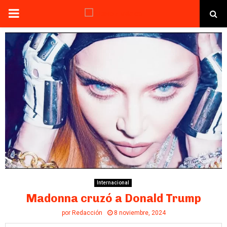
PRIMARY
MENU
Internacional
Madonna cruzó a Donald Trump
por
Redacción
8 noviembre, 2024