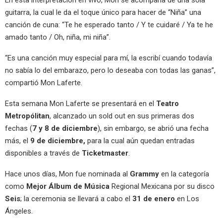
En esta interpretación en vivo, Mon se acompaña de una sola
guitarra, la cual le da el toque único para hacer de “Niña” una
canción de cuna: “Te he esperado tanto / Y te cuidaré / Ya te he
amado tanto / Oh, niña, mi niña”.
“Es una canción muy especial para mí, la escribí cuando todavía
no sabía lo del embarazo, pero lo deseaba con todas las ganas”,
compartió Mon Laferte.
Esta semana Mon Laferte se presentará en el
Teatro
Metropólitan
, alcanzado un sold out en sus primeras dos
fechas (
7 y 8 de diciembre
), sin embargo, se abrió una fecha
más, el
9 de diciembre,
para la cual aún quedan entradas
disponibles a través de
Ticketmaster
.
Hace unos días, Mon fue nominada al
Grammy
en la categoría
como
Mejor Álbum de Música
Regional Mexicana por su disco
Seis
; la ceremonia se llevará a cabo el
31 de enero
en Los
Ángeles.