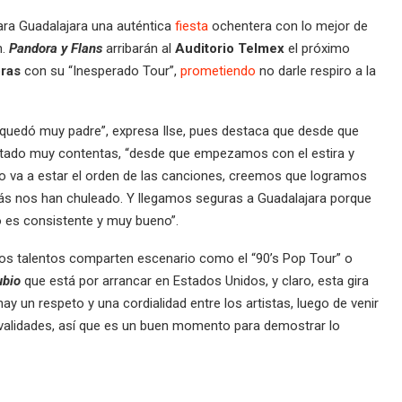
ara Guadalajara una auténtica
fiesta
ochentera con lo mejor de
n.
Pandora y Flans
arribarán al
Auditorio Telmex
el próximo
oras
con su “Inesperado Tour”,
prometiendo
no darle respiro a la
os quedó muy padre”, expresa Ilse, pues destaca que desde que
estado muy contentas, “desde que empezamos con el estira y
ómo va a estar el orden de las canciones, creemos que logramos
más nos han chuleado. Y llegamos seguras a Guadalajara porque
 es consistente y muy bueno”.
tos talentos comparten escenario como el “90’s Pop Tour” o
ubio
que está por arrancar en Estados Unidos, y claro, esta gira
ay un respeto y una cordialidad entre los artistas, luego de venir
rivalidades, así que es un buen momento para demostrar lo