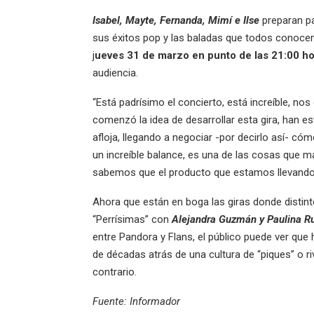
Isabel, Mayte, Fernanda, Mimí e Ilse
preparan p
sus éxitos pop y las baladas que todos conoce
j
ueves 31 de marzo en punto de las 21:00 h
audiencia.
“Está padrísimo el concierto, está increíble, n
comenzó la idea de desarrollar esta gira, han 
afloja, llegando a negociar -por decirlo así- c
un increíble balance, es una de las cosas que 
sabemos que el producto que estamos llevando
Ahora que están en boga las giras donde distin
“Perrísimas” con
Alejandra Guzmán y
Paulina R
entre Pandora y Flans, el público puede ver que h
de décadas atrás de una cultura de “piques” o 
contrario.
Fuente: Informador