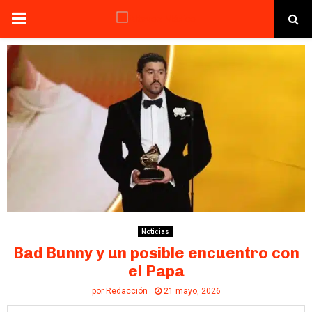
PRIMARY
MENU
Noticias
Bad Bunny y un posible encuentro con
el Papa
por
Redacción
21 mayo, 2026