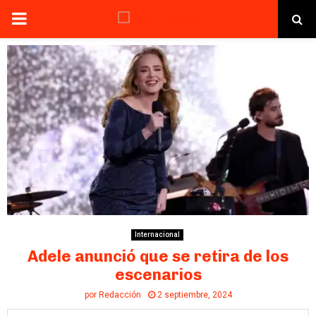
PRIMARY
MENU
Internacional
Adele anunció que se retira de los
escenarios
por
Redacción
2 septiembre, 2024