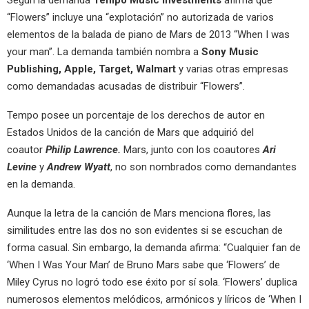
Según la demanda
Tempo Music Investments
afirma que
“Flowers” incluye una “explotación” no autorizada de varios
elementos de la balada de piano de Mars de 2013 “When I was
your man”. La demanda también nombra a
Sony Music
Publishing, Apple, Target, Walmart
y varias otras empresas
como demandadas acusadas de distribuir “Flowers”.
Tempo posee un porcentaje de los derechos de autor en
Estados Unidos de la canción de Mars que adquirió del
coautor
Philip Lawrence.
Mars, junto con los coautores
Ari
Levine
y
Andrew Wyatt
, no son nombrados como demandantes
en la demanda.
Aunque la letra de la canción de Mars menciona flores, las
similitudes entre las dos no son evidentes si se escuchan de
forma casual. Sin embargo, la demanda afirma: “Cualquier fan de
‘When I Was Your Man’ de Bruno Mars sabe que ‘Flowers’ de
Miley Cyrus no logró todo ese éxito por sí sola. ‘Flowers’ duplica
numerosos elementos melódicos, armónicos y líricos de ‘When I