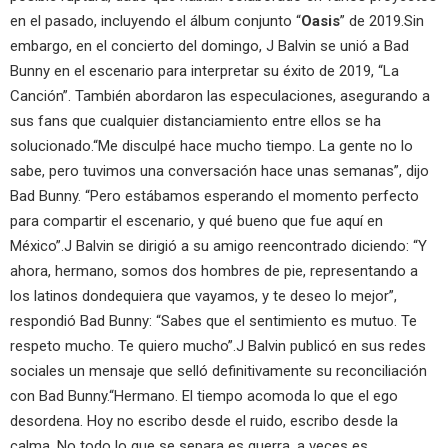
en el pasado, incluyendo el álbum conjunto “
Oasis
” de 2019.Sin
embargo, en el concierto del domingo, J Balvin se unió a Bad
Bunny en el escenario para interpretar su éxito de 2019, “La
Canción”. También abordaron las especulaciones, asegurando a
sus fans que cualquier distanciamiento entre ellos se ha
solucionado.“Me disculpé hace mucho tiempo. La gente no lo
sabe, pero tuvimos una conversación hace unas semanas”, dijo
Bad Bunny. “Pero estábamos esperando el momento perfecto
para compartir el escenario, y qué bueno que fue aquí en
México”.J Balvin se dirigió a su amigo reencontrado diciendo: “Y
ahora, hermano, somos dos hombres de pie, representando a
los latinos dondequiera que vayamos, y te deseo lo mejor”,
respondió Bad Bunny: “Sabes que el sentimiento es mutuo. Te
respeto mucho. Te quiero mucho”.J Balvin publicó en sus redes
sociales un mensaje que selló definitivamente su reconciliación
con Bad Bunny.“Hermano. El tiempo acomoda lo que el ego
desordena. Hoy no escribo desde el ruido, escribo desde la
calma. No todo lo que se separa es guerra, a veces es