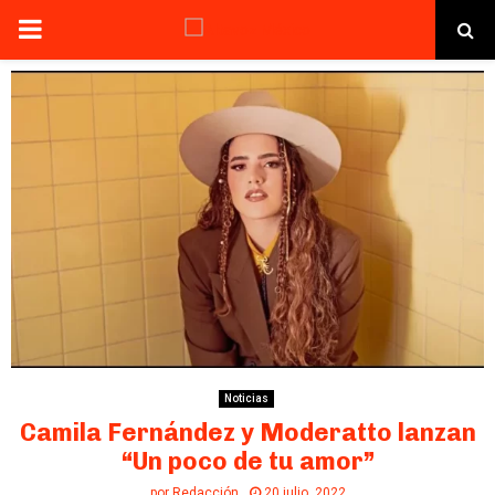
PRIMARY
MENU
Noticias
Camila Fernández y Moderatto lanzan
“Un poco de tu amor”
por
Redacción
20 julio, 2022