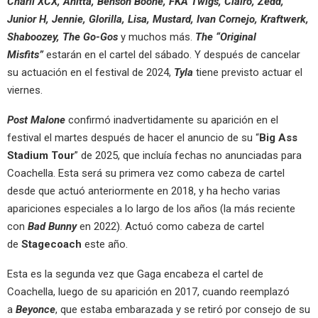
Charli XCX, Anitta, Benson Boone, FKA Twigs, Clairo, Zedd,
Junior H, Jennie, Glorilla, Lisa, Mustard, Ivan Cornejo, Kraftwerk,
Shaboozey, The Go-Gos
y muchos más.
The “Original
Misfits”
estarán en el cartel del sábado. Y después de cancelar
su actuación en el festival de 2024,
Tyla
tiene previsto actuar el
viernes.
Post Malone
confirmó inadvertidamente su aparición en el
festival el martes después de hacer el anuncio de su “
Big Ass
Stadium Tour
” de 2025, que incluía fechas no anunciadas para
Coachella. Esta será su primera vez como cabeza de cartel
desde que actuó anteriormente en 2018, y ha hecho varias
apariciones especiales a lo largo de los años (la más reciente
con
Bad Bunny
en 2022). Actuó como cabeza de cartel
de
Stagecoach
este año.
Esta es la segunda vez que Gaga encabeza el cartel de
Coachella, luego de su aparición en 2017, cuando reemplazó
a
Beyonce
, que estaba embarazada y se retiró por consejo de su