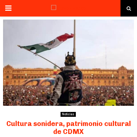
PRIMARY
MENU
Noticias
Cultura sonidera, patrimonio cultural
de CDMX