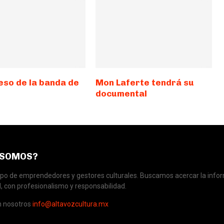
eso de la banda de
Mon Laferte tendrá su
documental
 SOMOS?
o de emprendedores y gestores culturales. Buscamos acercar la infor
, con profesionalismo y responsabilidad.
n nosotros
info@altavozcultura.mx