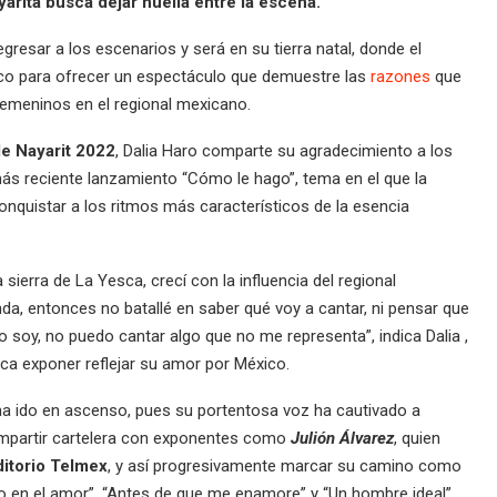
yarita busca dejar huella entre la escena.
regresar a los escenarios y será en su tierra natal, donde el
ico para ofrecer un espectáculo que demuestre las
razones
que
emeninos en el regional mexicano.
de Nayarit 2022
, Dalia Haro comparte su agradecimiento a los
ás reciente lanzamiento “Cómo le hago”, tema en el que la
nquistar a los ritmos más característicos de la esencia
ierra de La Yesca, crecí con la influencia del regional
a, entonces no batallé en saber qué voy a cantar, ni pensar que
 soy, no puedo cantar algo que no me representa”, indica Dalia ,
ca exponer reflejar su amor por México.
 ha ido en ascenso, pues su portentosa voz ha cautivado a
compartir cartelera con exponentes como
Julión Álvarez
, quien
itorio Telmex
, y así progresivamente marcar su camino como
 en el amor”, “Antes de que me enamore” y “Un hombre ideal”,