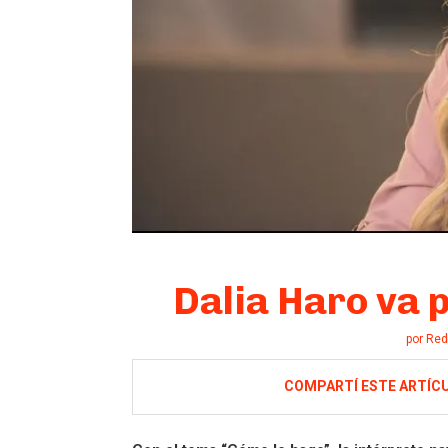
Dalia Haro va 
por
Red
COMPARTÍ ESTE ARTÍC