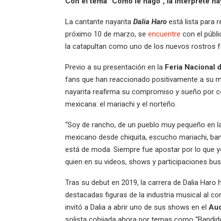
Con el tema “Cómo le hago”, la intérprete na
La cantante nayarita
Dalia Haro
está lista para 
próximo 10 de marzo, se
encuentre
con el públ
la catapultan como uno de los nuevos rostros f
Previo a su presentación en la
Feria Nacional 
fans que han reaccionado positivamente a su m
nayarita reafirma su compromiso y sueño por co
mexicana: el mariachi y el norteño.
“Soy de rancho, de un pueblo muy pequeño en la s
mexicano desde chiquita, escucho mariachi, band
está de moda. Siempre fue apostar por lo que yo
quien en su videos, shows y participaciones bus
Tras su debut en 2019, la carrera de Dalia Haro
destacadas figuras de la industria musical al 
invitó a Dalia a abrir uno de sus shows en el
Aud
solista cobijada ahora por temas como “Bandido