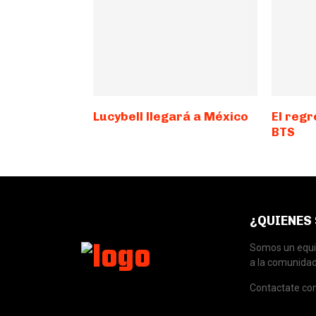
Lucybell llegará a México
El regr
BTS
¿QUIENES
Somos un equip
a la comunidad
Contactate co