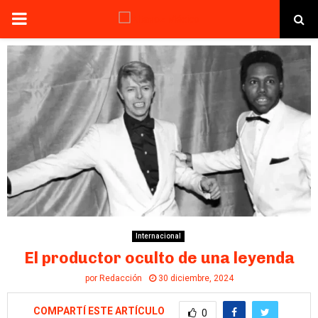
PRIMARY
MENU
Internacional
El productor oculto de una leyenda
por
Redacción
30 diciembre, 2024
COMPARTÍ ESTE ARTÍCULO
0