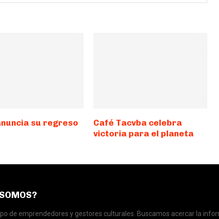
anuncia su regreso
Café Tacvba celebra
victoria para el planeta
 SOMOS?
o de emprendedores y gestores culturales. Buscamos acercar la infor