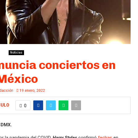
Noticias
nuncia conciertos en
México
dacción
19 enero, 2022
CULO
0
 CDMX.
or la pandemia del COVID,
Harry Styles
confirmó
fechas
en