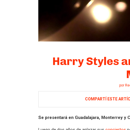
Harry Styles a
por
Re
COMPARTÍ ESTE ARTÍ
Se presentará en Guadalajara, Monterrey y
Luego de dos años de aplazar sus
conciertos
p