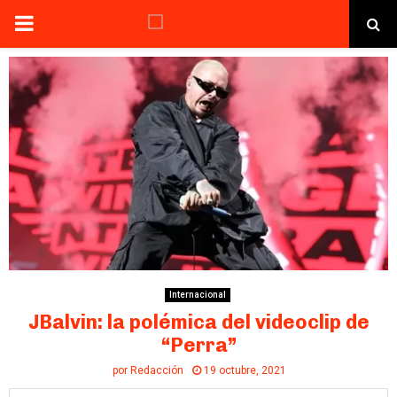
PRIMARY
MENU
Internacional
JBalvin: la polémica del videoclip de
“Perra”
por
Redacción
19 octubre, 2021