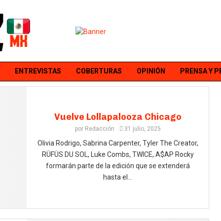
ENTREVISTAS
COBERTURAS
OPINIÓN
PRENSA Y 
Vuelve Lollapalooza Chicago
por
Redacción
31 julio, 2025
Olivia Rodrigo, Sabrina Carpenter, Tyler The Creator,
RÜFÜS DU SOL, Luke Combs, TWICE, A$AP Rocky
formarán parte de la edición que se extenderá
hasta el...