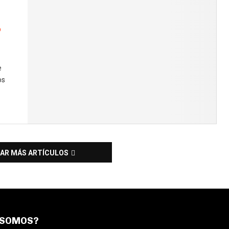
o
e
os
AR MÁS ARTÍCULOS
 SOMOS?