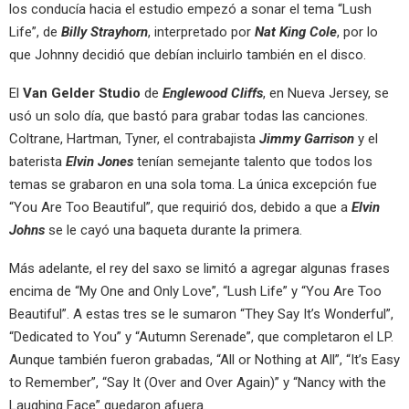
los conducía hacia el estudio empezó a sonar el tema “Lush
Life”, de
Billy Strayhorn
, interpretado por
Nat King Cole
, por lo
que Johnny decidió que debían incluirlo también en el disco.
El
Van Gelder Studio
de
Englewood Cliffs
, en Nueva Jersey, se
usó un solo día, que bastó para grabar todas las canciones.
Coltrane, Hartman, Tyner, el contrabajista
Jimmy Garrison
y el
baterista
Elvin Jones
tenían semejante talento que todos los
temas se grabaron en una sola toma. La única excepción fue
“You Are Too Beautiful”, que requirió dos, debido a que a
Elvin
Johns
se le cayó una baqueta durante la primera.
Más adelante, el rey del saxo se limitó a agregar algunas frases
encima de “My One and Only Love”, “Lush Life” y “You Are Too
Beautiful”. A estas tres se le sumaron “They Say It’s Wonderful”,
“Dedicated to You” y “Autumn Serenade”, que completaron el LP.
Aunque también fueron grabadas, “All or Nothing at All”, “It’s Easy
to Remember”, “Say It (Over and Over Again)” y “Nancy with the
Laughing Face” quedaron afuera.