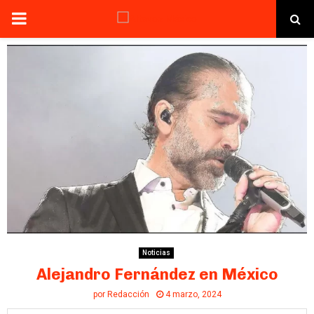
PRIMARY
MENU
Noticias
Alejandro Fernández en México
por
Redacción
4 marzo, 2024