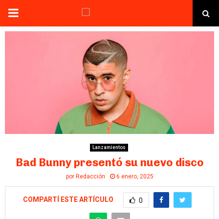
PRIMARY
MENU
Lanzamientos
Bad Bunny presentó su nuevo disco
por
Redacción
6 enero, 2025
COMPARTÍ ESTE ARTÍCULO
0