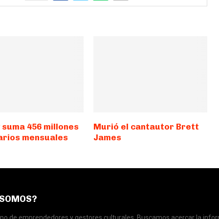
y suma 456 millones
Murió el cantautor Brett
arios mensuales
James
 SOMOS?
o de emprendedores y gestores culturales. Buscamos acercar la infor