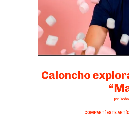
Caloncho explor
“Ma
por
Reda
COMPARTÍ ESTE ARTÍ