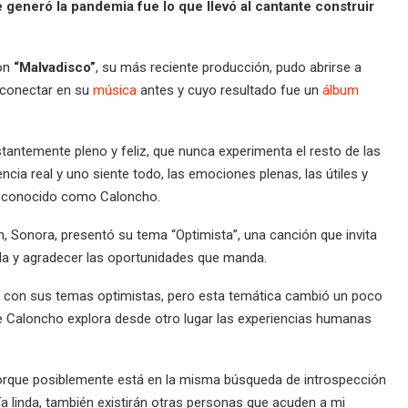
 generó la pandemia fue lo que llevó al cantante construir
on
“Malvadisco”
, su más reciente producción, pudo abrirse a
 conectar en su
mús
i
ca
antes y cuyo resultado fue un
álbum
tantemente pleno y feliz, que nunca experimenta el resto de las
cia real y uno siente todo, las emociones plenas, las útiles y
, conocido como Caloncho.
, Sonora, presentó su tema “Optimista”, una canción que invita
ida y agradecer las oportunidades que manda.
o con sus temas optimistas, pero esta temática cambió un poco
ue Caloncho explora desde otro lugar las experiencias humanas
porque posiblemente está en la misma búsqueda de introspección
 linda, también existirán otras personas que acuden a mi