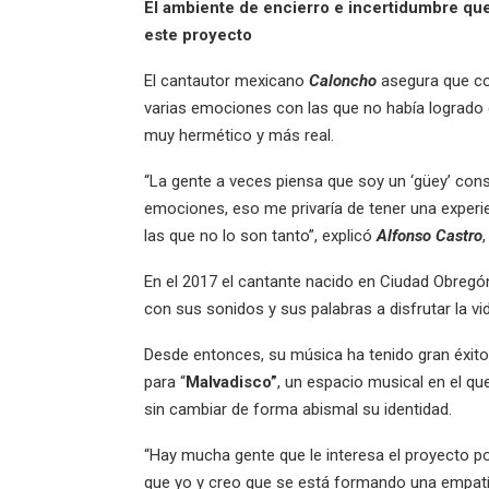
El ambiente de encierro e incertidumbre que
este proyecto
El cantautor mexicano
Caloncho
asegura que c
varias emociones con las que no había logrado
muy hermético y más real.
“La gente a veces piensa que soy un ‘güey’ cons
emociones, eso me privaría de tener una experien
las que no lo son tanto”, explicó
Alfonso Castro
En el 2017 el cantante nacido en Ciudad Obregón
con sus sonidos y sus palabras a disfrutar la v
Desde entonces, su música ha tenido gran éxit
para “
Malvadisco”
, un espacio musical en el q
sin cambiar de forma abismal su identidad.
“Hay mucha gente que le interesa el proyecto 
que yo y creo que se está formando una empatía