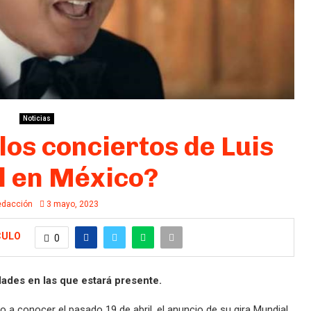
Noticias
os conciertos de Luis
l en México?
edacción
3 mayo, 2023
CULO
0
ades en las que estará presente.
io a conocer el pasado 19 de abril, el anuncio de su gira Mundial