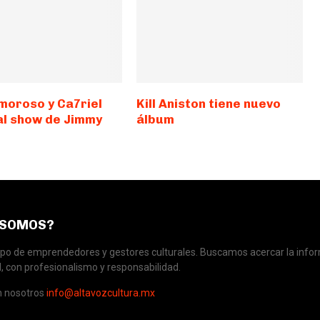
moroso y Ca7riel
Kill Aniston tiene nuevo
 al show de Jimmy
álbum
 SOMOS?
o de emprendedores y gestores culturales. Buscamos acercar la infor
, con profesionalismo y responsabilidad.
n nosotros
info@altavozcultura.mx