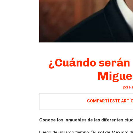
¿Cuándo serán l
Migue
por
R
COMPARTÍ ESTE ARTÍ
Conoce los inmuebles de las diferentes ciud
Luego de un largo tiempo, “
El sol de México
” d