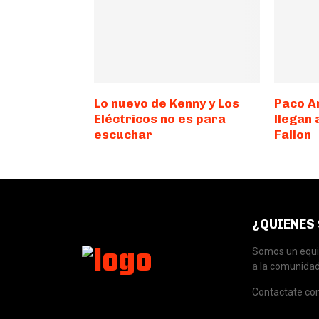
Lo nuevo de Kenny y Los
Paco A
Eléctricos no es para
llegan
escuchar
Fallon
¿QUIENES
Somos un equip
a la comunidad
Contactate co