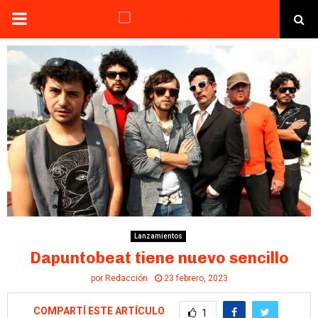
PRIMARY
MENU
Lanzamientos
Dapuntobeat tiene nuevo sencillo
por
Redacción
23 febrero, 2023
COMPARTÍ ESTE ARTÍCULO
1