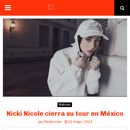
PRIMARY
MENU
Noticias
Nicki Nicole cierra su tour en México
por
Redacción
23 mayo, 2024