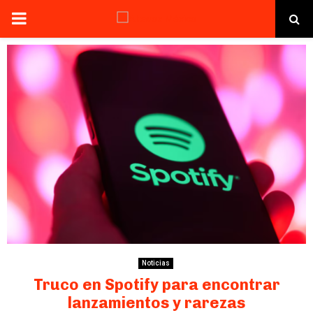
PRIMARY
MENU
Noticias
Truco en Spotify para encontrar
lanzamientos y rarezas